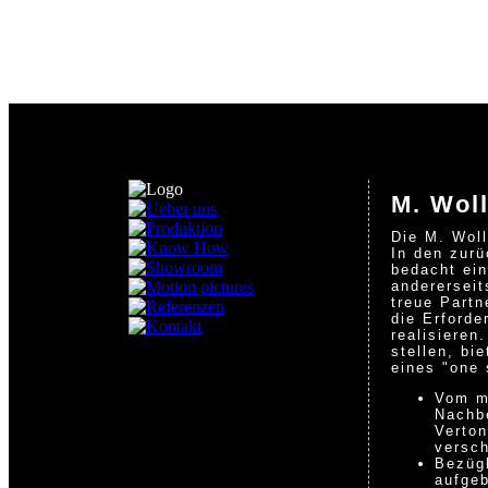
M. Wol
Die M. Woll
In den zurü
bedacht ein
andererseit
treue Partn
die Erforde
realisieren
stellen, bi
eines "one 
Vom m
Nachbe
Verton
versch
Bezügl
aufgeb