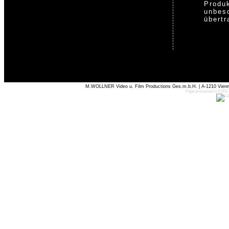
Produk
unbes
übertr
M.WOLLNER Video u. Film Productions Ges.m.b.H. | A-1210 Vienna
Page processed in 0.001 